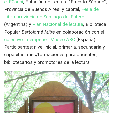
el ECunhi
, Estación de Lectura “Ernesto Sábado”,
Provincia de Buenos Aires y capital,
Feria del
Libro provincia de Santiago del Estero
.
(Argentina) y
Plan Nacional de lectura
, Biblioteca
Popular
Bartolomé Mitre
en colaboración con el
colectivo Intemperie
.
Museo ABC
(España).
Participantes: nivel inicial, primaria, secundaria y
capacitaciones/formaciones para docentes,
bibliotecarios y promotores de la lectura.