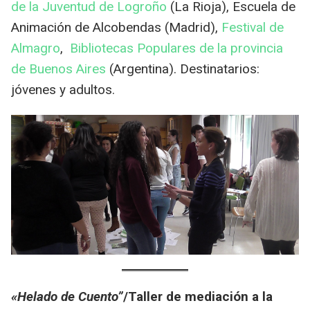
de la Juventud de Logroño
(La Rioja), Escuela de
Animación de Alcobendas (Madrid),
Festival de
Almagro
,
Bibliotecas Populares de la provincia
de Buenos Aires
(Argentina). Destinatarios:
jóvenes y adultos.
«Helado de Cuento”
/Taller de mediación a la